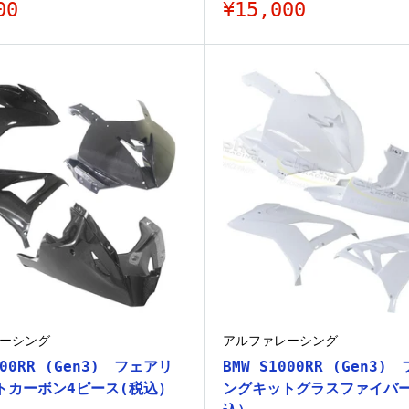
販
00
¥15,000
売
価
格
ーシング
アルファレーシング
000RR (Gen3) フェアリ
BMW S1000RR (Gen3)
トカーボン4ピース(税込）
ングキットグラスファイバーG