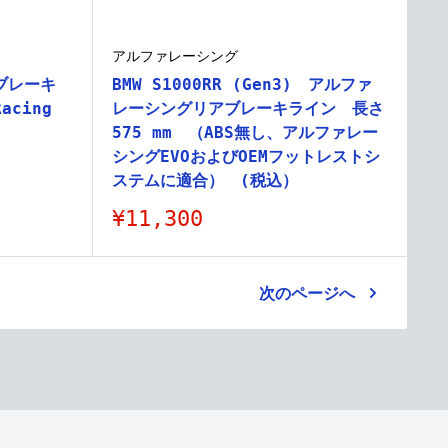
アルファレーシング
 ブレーキ
BMW S1000RR (Gen3) アルファ
Racing
レーシングリアブレーキライン 長さ
575 mm （ABS無し、アルファレー
シングEVOおよびOEMフットレストシ
ステムに適合） (税込）
販
¥11,300
売
価
格
次のページへ