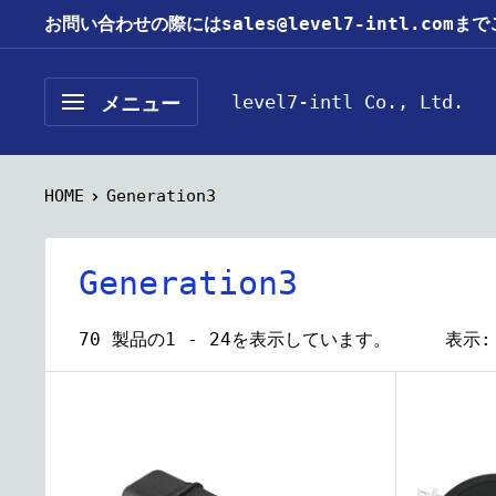
コ
お問い合わせの際にはsales@level7-intl.com
ン
テ
level7-intl Co., Ltd.
メニュー
ン
ツ
に
HOME
Generation3
ス
キ
Generation3
ッ
プ
70 製品の1 - 24を表示しています。
表示:
す
る