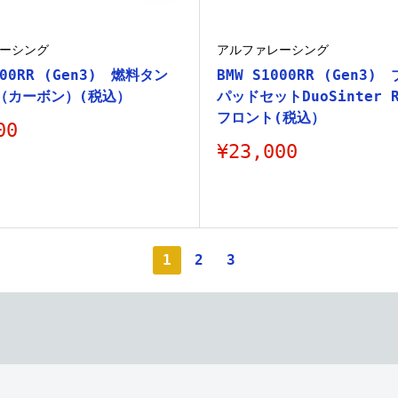
ーシング
アルファレーシング
000RR (Gen3) 燃料タン
BMW S1000RR (Gen3)
（カーボン）(税込）
パッドセットDuoSinter 
フロント(税込）
00
販
¥23,000
売
価
格
1
2
3