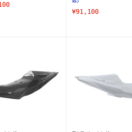
込）
100
販
¥91,100
売
価
格