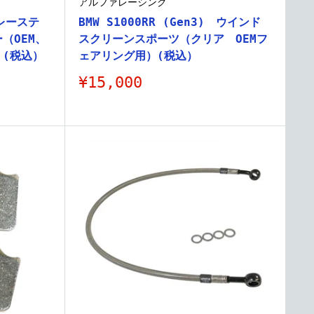
アルファレーシング
 レーステ
BMW S1000RR (Gen3) ウインド
（OEM、
スクリーンスポーツ（クリア OEMフ
(税込）
ェアリング用）(税込）
販
¥15,000
売
価
格