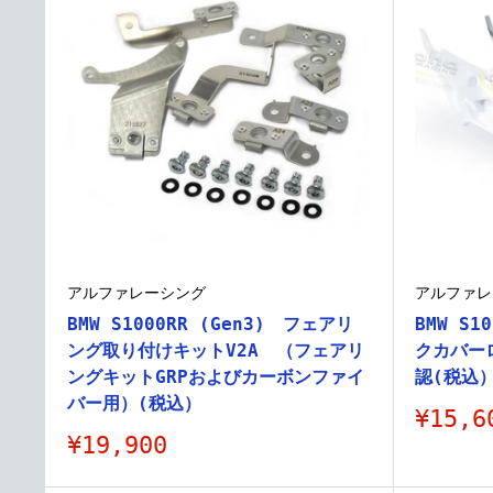
アルファレーシング
アルファレ
BMW S1000RR (Gen3) フェアリ
BMW S1
ング取り付けキットV2A （フェアリ
クカバー
ングキットGRPおよびカーボンファイ
認(税込
バー用）(税込）
販
¥15,6
売
販
¥19,900
価
売
格
価