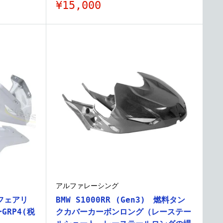
販
¥15,000
売
価
格
アルファレーシング
 フェアリ
BMW S1000RR (Gen3) 燃料タン
RP4(税
クカバーカーボンロング（レーステー