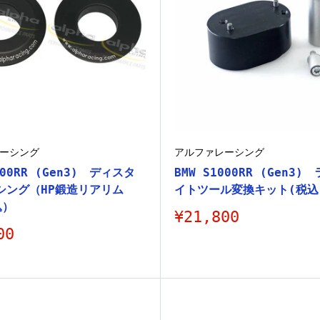
ーシング
アルファレーシング
000RR (Gen3) ディスタ
BMW S1000RR (Gen3)
シング（HP鍛造リアリム
イトツール変換キット(税込
込）
販
¥21,800
売
00
価
格