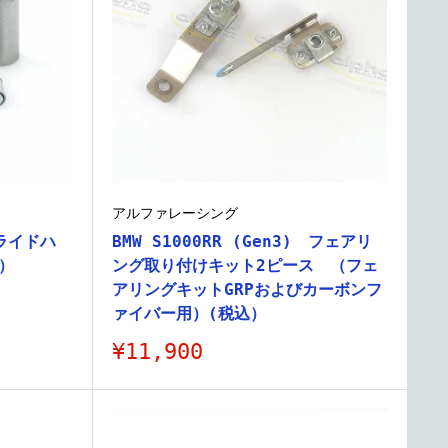
アルファレーシング
 ライドハ
BMW S1000RR (Gen3) フェアリ
）
ング取り付けキット2ピース （フェ
アリングキットGRPおよびカーボンフ
ァイバー用）(税込）
販
¥11,900
売
価
格