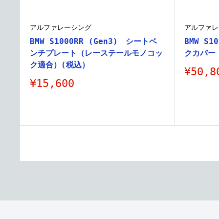
アルファレーシング
アルファレ
BMW S1000RR (Gen3) シートベ
BMW S1
ンチプレート（レーステールモノコッ
クカバー
ク適合）(税込）
販
¥50,8
売
販
¥15,600
価
売
格
価
格