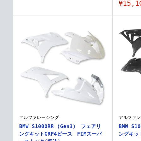
売
販
¥15,1
価
売
格
価
格
アルファレーシング
アルファレ
BMW S1000RR (Gen3) フェアリ
BMW S1
ングキットGRP4ピース FIMスーパ
ングキッ