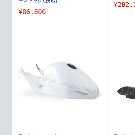
ーストック(税込）
販
¥202,
売
販
¥86,800
価
売
格
価
格