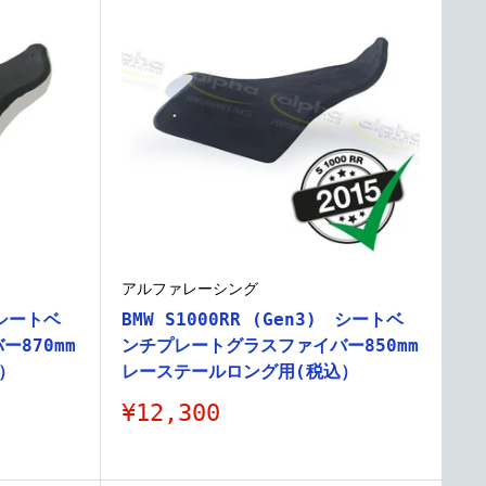
アルファレーシング
 シートベ
BMW S1000RR (Gen3) シートベ
870mm
ンチプレートグラスファイバー850mm
）
レーステールロング用(税込）
販
¥12,300
売
価
格