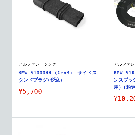
アルファレーシング
アルファレ
BMW S1000RR (Gen3) サイドス
BMW S1
タンドプラグ(税込）
ンスブッ
用）(税
販
¥5,700
売
販
¥10,2
価
売
格
価
格