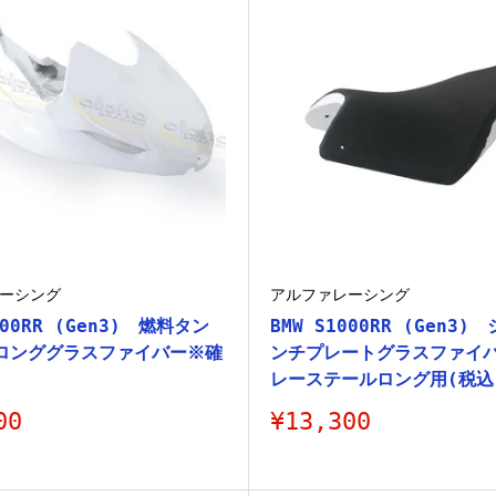
ーシング
アルファレーシング
000RR (Gen3) 燃料タン
BMW S1000RR (Gen3)
ロンググラスファイバー※確
ンチプレートグラスファイバー
）
レーステールロング用(税込
販
00
¥13,300
売
価
格