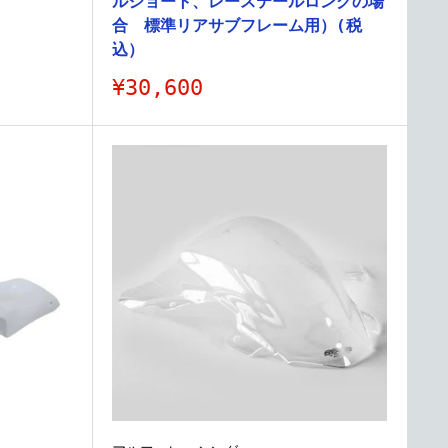
ルショート、レーステールロングの場
合 標準リアサブフレーム用）(税
込）
販
¥30,600
売
価
格