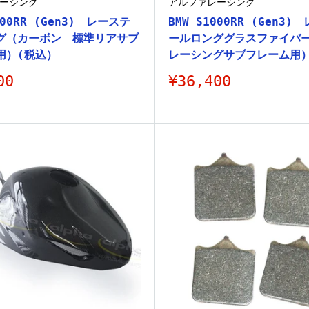
ーシング
アルファレーシング
000RR (Gen3) レーステ
BMW S1000RR (Gen3)
グ（カーボン 標準リアサブ
ールロンググラスファイバー
用）(税込）
レーシングサブフレーム用）
販
00
¥36,400
売
価
格