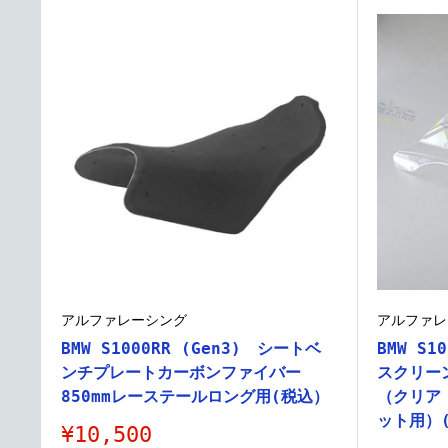
格
アルファレーシング
アルファレ
BMW S1000RR (Gen3) シートベ
BMW S1
ンチプレートカーボンファイバー
スクリー
850mmレーステールロング用(税込）
（クリア
ット用）
販
¥10,500