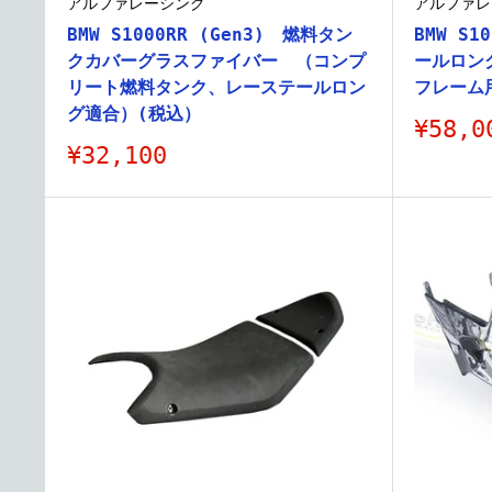
アルファレーシング
アルファレ
BMW S1000RR (Gen3) 燃料タン
BMW S1
クカバーグラスファイバー （コンプ
ールロン
リート燃料タンク、レーステールロン
フレーム
グ適合）(税込）
販
¥58,0
売
販
¥32,100
価
売
格
価
格