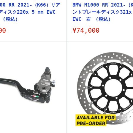
000 RR 2021-（K66）リア
BMW M1000 RR 2021-
ィスク220x 5 mm EWC
ントブレーキディスク321x 
 (税込）
EWC 右 (税込）
販
00
¥74,000
売
価
格