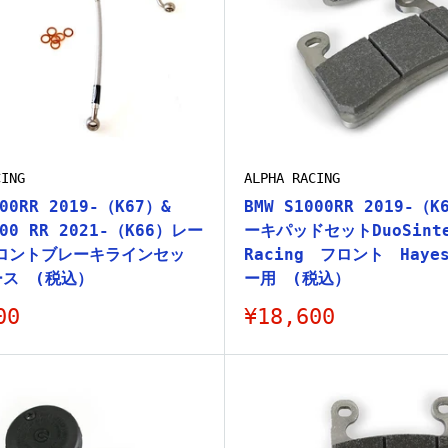
CING
ALPHA RACING
000RR 2019-（K67）&
BMW S1000RR 2019-（
000 RR 2021-（K66）レー
ーキパッドセットDuoSint
ロントブレーキラインセッ
Racing フロント Hay
ース (税込）
ー用 (税込）
販
00
¥18,600
売
価
格