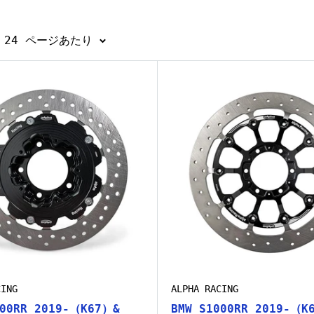
 24 ページあたり
CING
ALPHA RACING
000RR 2019-（K67）&
BMW S1000RR 2019-（K