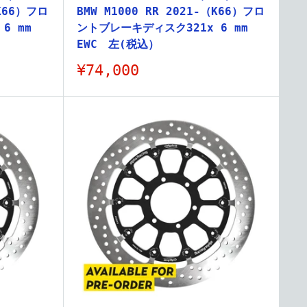
（K66）フロ
BMW M1000 RR 2021-（K66）フロ
6 mm
ントブレーキディスク321x 6 mm
EWC 左(税込）
販
¥74,000
売
価
格