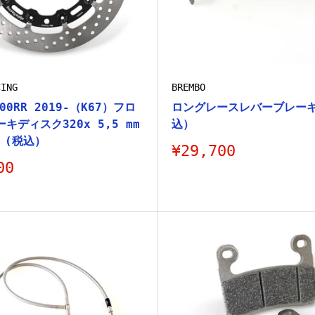
CING
BREMBO
000RR 2019-（K67）フロ
ロングレースレバーブレーキ
キディスク320x 5,5 mm
込）
 (税込）
販
¥29,700
売
00
価
格