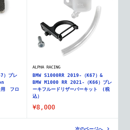
ALPHA RACING
K67）ブレ
BMW S1000RR 2019-（K67）&
on
BMW M1000 RR 2021-（K66）ブレ
パー用 フロ
ーキフルードリザーバーキット (税
込）
販
¥8,000
売
価
格
次のページへ