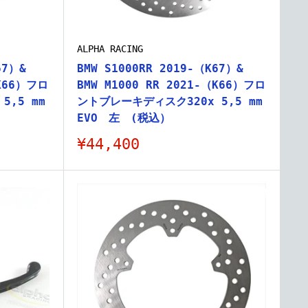
ALPHA RACING
67）&
BMW S1000RR 2019-（K67）&
（K66）フロ
BMW M1000 RR 2021-（K66）フロ
5,5 mm
ントブレーキディスク320x 5,5 mm
EVO 左 (税込）
販
¥44,400
売
価
格