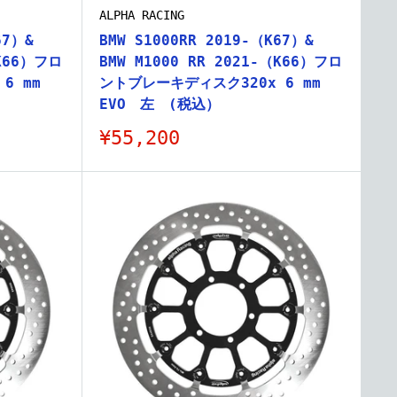
ALPHA RACING
67）&
BMW S1000RR 2019-（K67）&
（K66）フロ
BMW M1000 RR 2021-（K66）フロ
6 mm
ントブレーキディスク320x 6 mm
EVO 左 (税込）
販
¥55,200
売
価
格