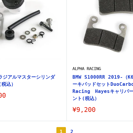
ALPHA RACING
ラジアルマスターシリンダ
BMW S1000RR 2019-（
 (税込）
ーキパッドセットDuoCarb
Racing Hayesキャリ
00
ント(税込）
販
¥9,200
売
価
格
1
2