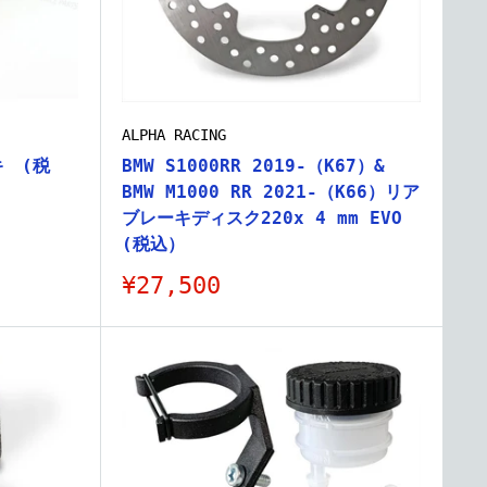
ALPHA RACING
 (税
BMW S1000RR 2019-（K67）&
BMW M1000 RR 2021-（K66）リア
ブレーキディスク220x 4 mm EVO
(税込）
販
¥27,500
売
価
格