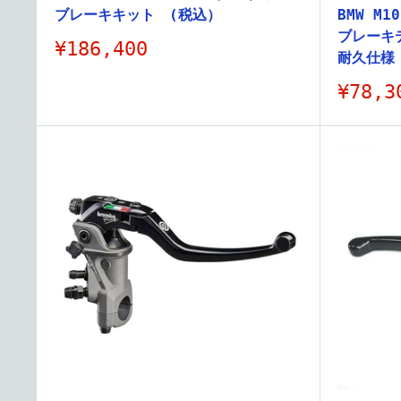
ブレーキキット (税込）
BMW M1
ブレーキデ
販
¥186,400
耐久仕様
売
価
販
¥78,3
格
売
価
格