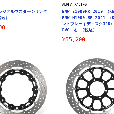
ALPHA RACING
ラジアルマスターシリンダ
BMW S1000RR 2019-（K
(税込）
BMW M1000 RR 2021-
ントブレーキディスク320x 
00
EVO 右 (税込）
販
¥55,200
売
価
格