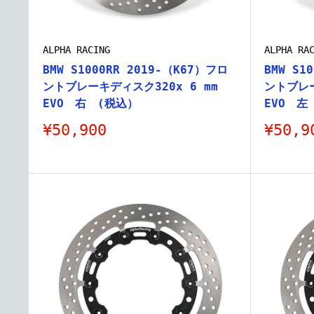
ALPHA RACING
ALPHA RA
BMW S1000RR 2019-（K67）フロ
BMW S1
ントブレーキディスク320x 6 mm
ントブレー
EVO 右 (税込）
EVO 左
販
販
¥50,900
¥50,9
売
売
価
価
格
格