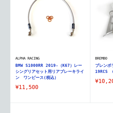
ALPHA RACING
BREMBO
BMW S1000RR 2019-（K67）レー
ブレンボ
シングリアセット用リアブレーキライ
19RCS
ン ワンピース(税込）
販
¥10,2
売
販
¥11,500
価
売
格
価
格