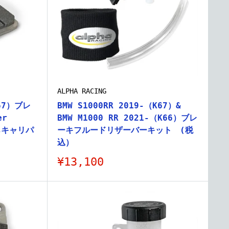
ALPHA RACING
K67）ブレ
BMW S1000RR 2019-（K67）&
er
BMW M1000 RR 2021-（K66）ブレ
esキャリパ
ーキフルードリザーバーキット (税
込）
販
¥13,100
売
価
格