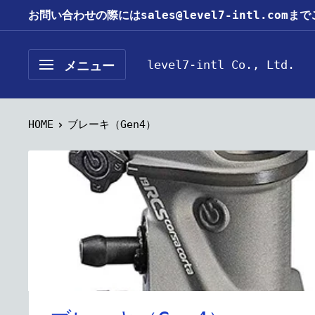
コ
お問い合わせの際にはsales@level7-intl.com
ン
テ
level7-intl Co., Ltd.
メニュー
ン
ツ
に
HOME
ブレーキ（Gen4）
ス
キ
ッ
プ
す
る