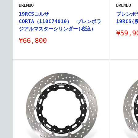
BREMBO
BREMBO
19RCSコルサ
ブレンボ
CORTA（110C74010） ブレンボラ
19RCS
ジアルマスターシリンダー(税込）
販
¥59,9
売
販
¥66,800
価
売
格
価
格