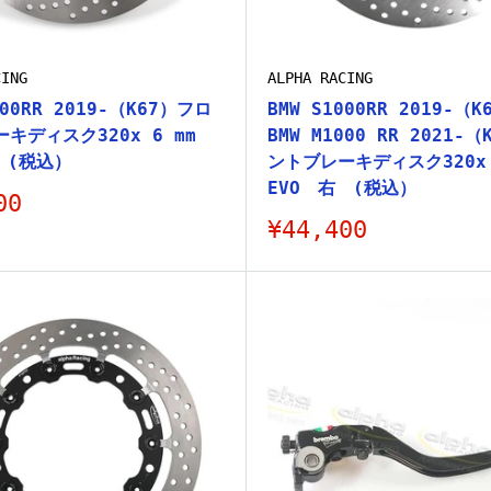
CING
ALPHA RACING
000RR 2019-（K67）フロ
BMW S1000RR 2019-（K
キディスク320x 6 mm
BMW M1000 RR 2021-
 (税込）
ントブレーキディスク320x 
EVO 右 (税込）
00
販
¥44,400
売
価
格