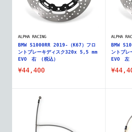
ALPHA RACING
ALPHA RA
BMW S1000RR 2019-（K67）フロ
BMW S1
ントブレーキディスク320x 5,5 mm
ントブレー
EVO 右 (税込）
EVO 左
販
販
¥44,400
¥44,4
売
売
価
価
格
格