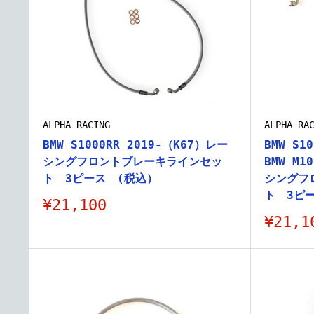
ALPHA RACING
ALPHA RA
BMW S1000RR 2019-（K67）レー
BMW S1
シングフロントブレーキラインセッ
BMW M1
ト 3ピース (税込）
シングフ
ト 3ピ
販
¥21,100
売
販
¥21,1
価
売
格
価
格