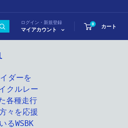
ログイン・新規登録
0
カート
マイアカウント
l
ライダーを
イクルレー
た各種走行
方々を応援
るWSBK