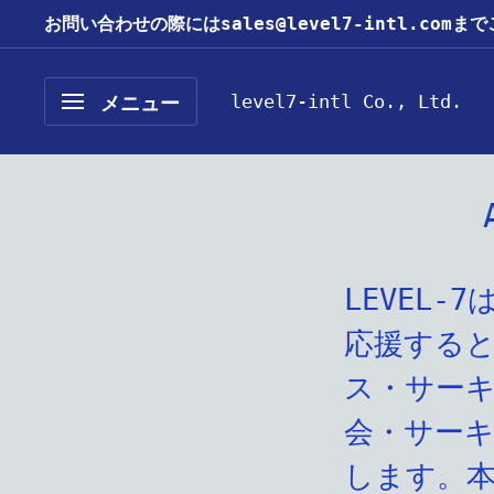
コ
お問い合わせの際にはsales@level7-intl.com
ン
テ
level7-intl Co., Ltd.
メニュー
ン
ツ
に
ス
キ
ッ
LEVEL
プ
応援する
す
ス・サー
る
会・サー
します。本