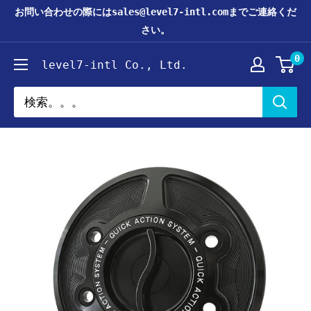
コ
お問い合わせの際にはsales@level7-intl.comまでご連絡くだ
ン
さい。
テ
0
level7-intl Co., Ltd.
ン
ツ
に
ス
キ
ッ
プ
す
る