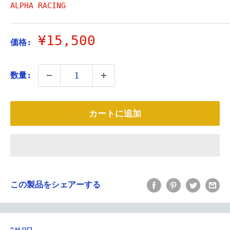
ALPHA RACING
販
¥15,500
価格:
売
価
数量:
格
カートに追加
この製品をシェアーする