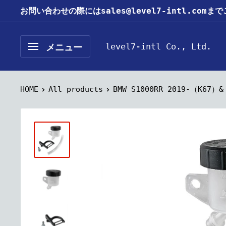
コ
お問い合わせの際にはsales@level7-intl.com
ン
テ
level7-intl Co., Ltd.
メニュー
ン
ツ
に
HOME
All products
BMW S1000RR 2019-（K67）& 
ス
キ
ッ
プ
す
る