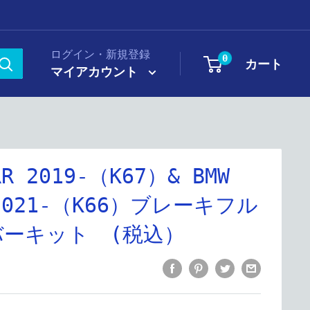
ログイン・新規登録
0
カート
マイアカウント
RR 2019-（K67）& BMW
 2021-（K66）ブレーキフル
ーキット (税込）