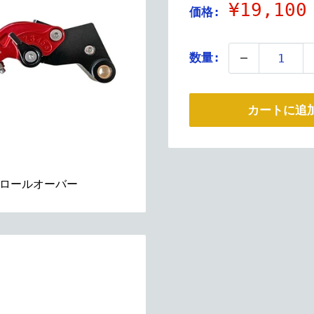
販
¥19,100
価格:
売
価
数量:
格
カートに追
ロールオーバー