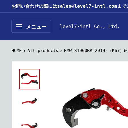
コ
お問い合わせの際にはsales@level7-intl.com
ン
テ
level7-intl Co., Ltd.
メニュー
ン
ツ
に
HOME
All products
BMW S1000RR 2019-（K67）& 
ス
キ
ッ
プ
す
る