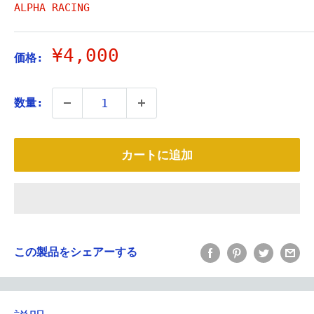
ALPHA RACING
販
¥4,000
価格:
売
価
数量:
格
カートに追加
この製品をシェアーする