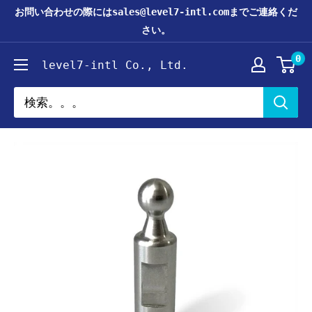
コ
お問い合わせの際にはsales@level7-intl.comまでご連絡くだ
ン
さい。
テ
0
level7-intl Co., Ltd.
ン
ツ
に
ス
キ
ッ
プ
す
る