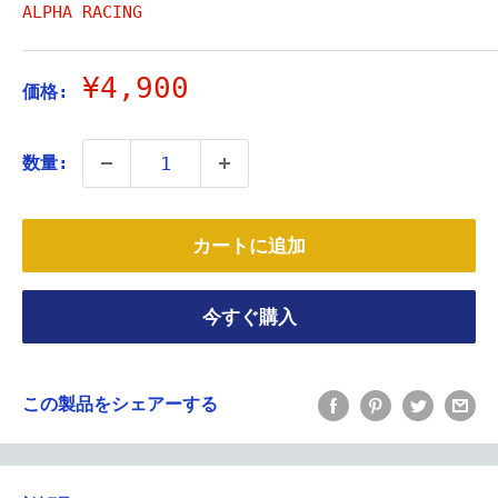
ALPHA RACING
販
¥4,900
価格:
売
価
数量:
格
カートに追加
今すぐ購入
この製品をシェアーする