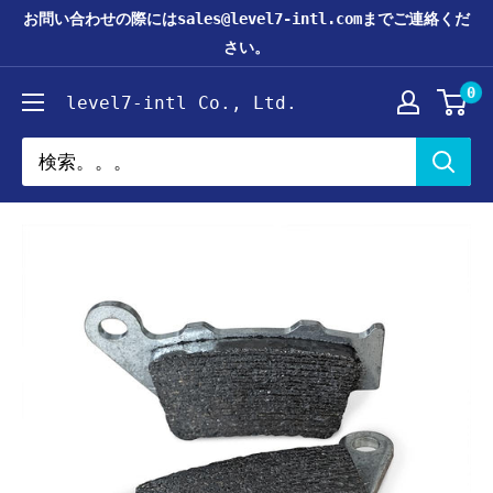
コ
お問い合わせの際にはsales@level7-intl.comまでご連絡くだ
ン
さい。
テ
0
level7-intl Co., Ltd.
ン
ツ
に
ス
キ
ッ
プ
す
る