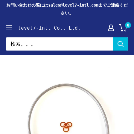
コ
お問い合わせの際にはsales@level7-intl.comまでご連絡くだ
ン
さい。
テ
0
level7-intl Co., Ltd.
ン
ツ
に
ス
キ
ッ
プ
す
る