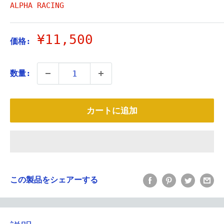
ALPHA RACING
販
¥11,500
価格:
売
価
数量:
格
カートに追加
この製品をシェアーする