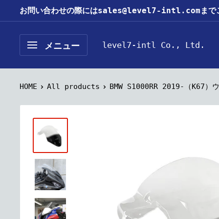
コ
お問い合わせの際にはsales@level7-intl.com
ン
テ
level7-intl Co., Ltd.
メニュー
ン
ツ
に
HOME
All products
BMW S1000RR 2019-（K6
ス
キ
ッ
プ
す
る