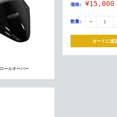
販
¥15,000
価格:
売
価
数量:
格
カートに追
ロールオーバー