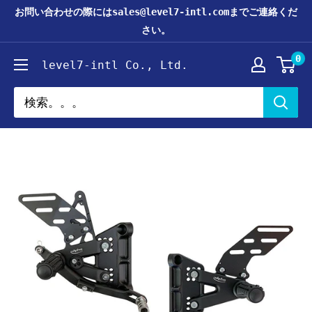
コ
お問い合わせの際にはsales@level7-intl.comまでご連絡くだ
ン
さい。
テ
0
level7-intl Co., Ltd.
ン
ツ
に
ス
キ
ッ
プ
す
る