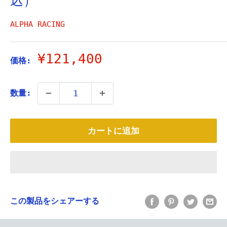
込）
ALPHA RACING
販
¥121,400
価格:
売
価
数量:
格
カートに追加
この製品をシェアーする