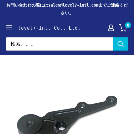
コ
お問い合わせの際にはsales@level7-intl.comまでご連絡くだ
ン
さい。
テ
0
level7-intl Co., Ltd.
ン
ツ
に
ス
キ
ッ
プ
す
る