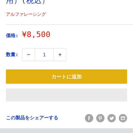
用）(税込）
アルファレーシング
販
¥8,500
価格:
売
価
数量:
格
カートに追加
この製品をシェアーする