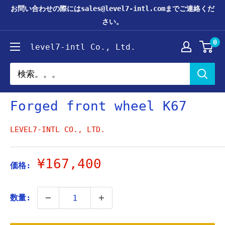
コ
お問い合わせの際にはsales@level7-intl.comまでご連絡くだ
ン
さい。
テ
0
level7-intl Co., Ltd.
ン
ツ
に
ス
Forged front wheel K67
キ
ッ
LEVEL7-INTL CO., LTD.
プ
す
販
¥167,400
価格:
る
売
価
数量:
格