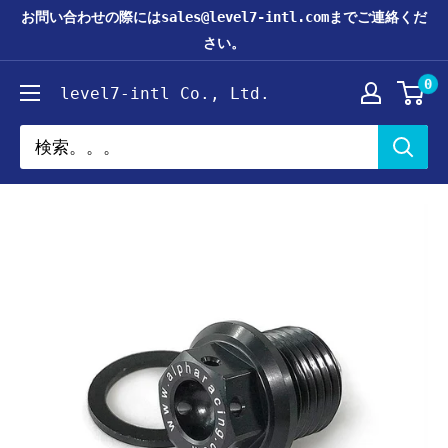
コ
お問い合わせの際にはsales@level7-intl.comまでご連絡くだ
ン
さい。
テ
0
level7-intl Co., Ltd.
ン
ツ
に
ス
キ
ッ
プ
す
る