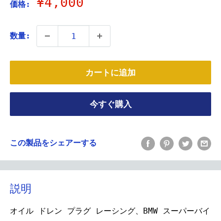
販
¥4,000
価格:
売
価
数量:
格
カートに追加
今すぐ購入
この製品をシェアーする
説明
オイル ドレン プラグ レーシング、BMW スーパーバイ