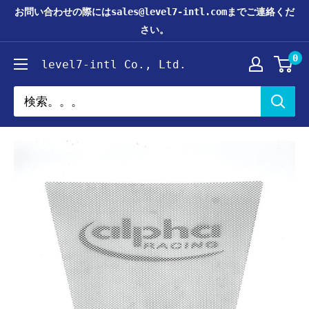
コ
お問い合わせの際にはsales@level7-intl.comまでご連絡くだ
ン
さい。
テ
0
level7-intl Co., Ltd.
ン
ツ
に
ス
キ
ッ
プ
す
る