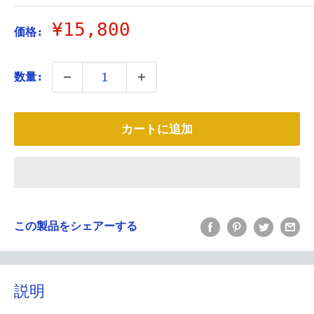
販
¥15,800
価格:
売
価
数量:
格
カートに追加
この製品をシェアーする
説明